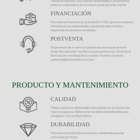
Tomamos medidas, analizamos necesidades y proponemos
diseños, materiales y soluciones al gusto de cada cliente.
FINANCIACIÓN
Facilitamos financiación gratuita (0 % TAE) para sus compras.
Estudiamos las necesidades y plazos de cada cliente y
respondemos de forma inmediata.
POSTVENTA
Disponemos de un servicio postventa propio que se hace
cargo de cualquier incidencia que pueda surgir durante la
fabricación o montaje de su mueble. Nuestro contacto:
postventa@articomobiliario.com
PRODUCTO Y MANTENIMIENTO
CALIDAD
Todos nuestros muebles están fabricados con el máximo de
rigor y exigencia. Seleccionamos todos los materiales para
conseguir una calidad óptima.
DURABILIDAD
Fabricamos productos duraderos y resistentes para ser
utilizados por todos.