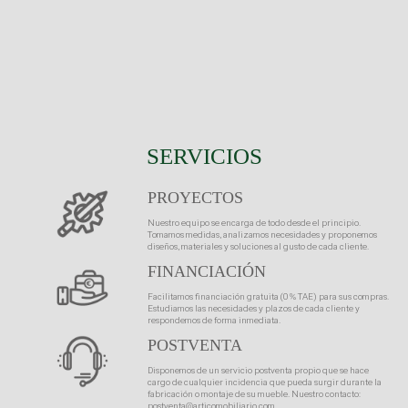
SERVICIOS
PROYECTOS
Nuestro equipo se encarga de todo desde el principio.
Tomamos medidas, analizamos necesidades y proponemos
diseños, materiales y soluciones al gusto de cada cliente.
FINANCIACIÓN
Facilitamos financiación gratuita (0 % TAE) para sus compras.
Estudiamos las necesidades y plazos de cada cliente y
respondemos de forma inmediata.
POSTVENTA
Disponemos de un servicio postventa propio que se hace
cargo de cualquier incidencia que pueda surgir durante la
fabricación o montaje de su mueble. Nuestro contacto:
postventa@articomobiliario.com