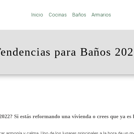
Inicio
Cocinas
Baños
Armarios
endencias para Baños 20
2022? Si estás reformando una vivienda o crees que ya es
r armonía y calma. Uno de los lugares principales a la hora de un me