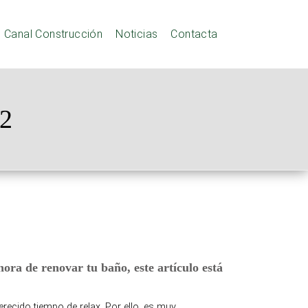
Canal Construcción
Noticias
Contacta
22
 hora de renovar tu bañ
o, este artículo está
recido tiempo de relax. Por ello, es muy